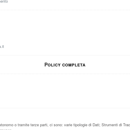
mento
.it
Policy completa
onomo o tramite terze parti, ci sono: varie tipologie di Dati; Strumenti di Trac