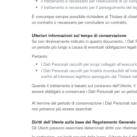
il trattamento è necessario per l'esecuzione di un compit
il trattamento è necessario per il perseguimento del legi
È comunque sempre possibile richiedere al Titolare di chiarir
un contratto o necessario per concludere un contratto.
Ulteriori informazioni sul tempo di conservazione
Se non diversamente indicato in questo documento, i Dati Per
un periodo più lungo a causa di eventuali obbligazioni legal
Pertanto:
I Dati Personali raccolti per scopi collegati all’esecuzi
I Dati Personali raccolti per finalità riconducibili all’i
merito all’interesse legittimo perseguito dal Titolare n
Quando il trattamento è basato sul consenso dell’Utente, il 
essere obbligato a conservare i Dati Personali per un period
Al termine del periodo di conservazione i Dati Personali sarann
non potranno più essere esercitati.
Diritti dell’Utente sulla base del Regolamento Generale
Gli Utenti possono esercitare determinati diritti con riferiment
In particolare, nei limiti previsti dalla legge, l’Utente ha il diri