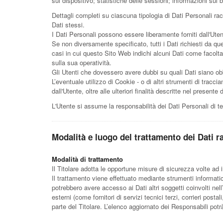
sul dispositivo; statistiche delle sessioni; informazioni sul 
Dettagli completi su ciascuna tipologia di Dati Personali racc
Dati stessi.
I Dati Personali possono essere liberamente forniti dall'Ute
Se non diversamente specificato, tutti i Dati richiesti da qu
casi in cui questo Sito Web indichi alcuni Dati come facoltat
sulla sua operatività.
Gli Utenti che dovessero avere dubbi su quali Dati siano obbl
L’eventuale utilizzo di Cookie - o di altri strumenti di traccia
dall'Utente, oltre alle ulteriori finalità descritte nel presen
L'Utente si assume la responsabilità dei Dati Personali di t
Modalità e luogo del trattamento dei Dati ra
Modalità di trattamento
Il Titolare adotta le opportune misure di sicurezza volte ad 
Il trattamento viene effettuato mediante strumenti informatici
potrebbero avere accesso ai Dati altri soggetti coinvolti n
esterni (come fornitori di servizi tecnici terzi, corrieri po
parte del Titolare. L’elenco aggiornato dei Responsabili pot