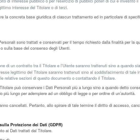
o di interesse pubblico o per l'esercizio di pubblici poteri di cui è investito il 
ttimo interesse del Titolare o di terzi.
e la concreta base giuridica di ciascun trattamento ed in particolare di specif
sonali sono trattati e conservati per il tempo richiesto dalla finalità per la q
i o sulla base del consenso degli Utenti.
one di un contratto tra il Titolare e l’Utente saranno trattenuti sino a quando s
nteresse legittimo del Titolare saranno trattenuti sino al soddisfacimento di tale 
elle relative sezioni di questo documento o contattando il Titolare.
Titolare può conservare i Dati Personali più a lungo sino a quando detto conse
o più lungo per adempiere ad un obbligo di legge o per ordine di un’autorità.
o cancellati. Pertanto, allo spirare di tale termine il diritto di accesso, cancell
 sulla Protezione dei Dati (GDPR)
o ai Dati trattati dal Titolare.
tto di: