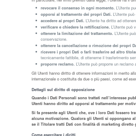
revocare il consenso in ogni momento.
L’Utente pu
opporsi al trattamento dei propri Dati.
L’Utente può 
accedere ai propri Dati.
L’Utente ha diritto ad ottenere
verificare e chiedere la rettificazione.
L’Utente può ve
ottenere la limitazione del trattamento.
L’Utente può 
conservazione.
ottenere la cancellazione o rimozione dei propri Da
ricevere i propri Dati o farli trasferire ad altro titola
tecnicamente fattibile, di ottenerne il trasferimento sen
proporre reclamo.
L’Utente può proporre un reclamo all
Gli Utenti hanno diritto di ottenere informazioni in merito all
internazionale o costituita da due o più paesi, come ad esem
Dettagli sul diritto di opposizione
Quando i Dati Personali sono trattati nell’interesse pubbl
Utenti hanno diritto ad opporsi al trattamento per motiv
Si fa presente agli Utenti che, ove i loro Dati fossero t
alcuna motivazione. Qualora gli Utenti si oppongano al tr
se il Titolare tratti Dati con finalità di marketing diret
Come esercitare i diritti