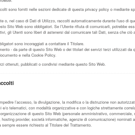
browser.
olti sono forniti nelle sezioni dedicate di questa privacy policy o mediante spec
nte o, nel caso di Dati di Utilizzo, raccolti automaticamente durante l'uso di q
esto Sito Web sono obbligatori. Se l’Utente rifiuta di comunicarli, potrebbe ess
ivi, gli Utenti sono liberi di astenersi dal comunicare tali Dati, senza che ciò
igatori sono incoraggiati a contattare il Titolare.
mento - da parte di questo Sito Web o dei titolari dei servizi terzi utilizzati da 
te documento e nella Cookie Policy.
erzi ottenuti, pubblicati o condivisi mediante questo Sito Web.
ccolti
impedire l’accesso, la divulgazione, la modifica o la distruzione non autorizzat
 e/o telematici, con modalità organizzative e con logiche strettamente correlate 
ell’organizzazione di questo Sito Web (personale amministrativo, commerciale, m
stali, hosting provider, società informatiche, agenzie di comunicazione) nomina
rà sempre essere richiesto al Titolare del Trattamento.