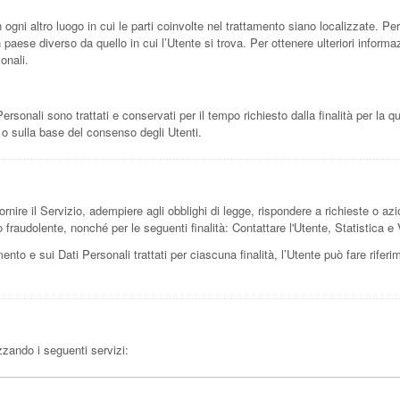
 ogni altro luogo in cui le parti coinvolte nel trattamento siano localizzate. Per 
n paese diverso da quello in cui l’Utente si trova. Per ottenere ulteriori informa
onali.
sonali sono trattati e conservati per il tempo richiesto dalla finalità per la q
i o sulla base del consenso degli Utenti.
ornire il Servizio, adempiere agli obblighi di legge, rispondere a richieste o azioni
e o fraudolente, nonché per le seguenti finalità: Contattare l'Utente, Statistica
mento e sui Dati Personali trattati per ciascuna finalità, l’Utente può fare rifer
izzando i seguenti servizi: