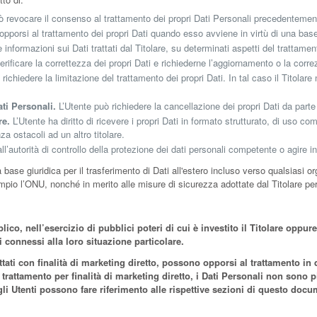
ò revocare il consenso al trattamento dei propri Dati Personali precedenteme
opporsi al trattamento dei propri Dati quando esso avviene in virtù di una bas
 informazioni sui Dati trattati dal Titolare, su determinati aspetti del trattamen
rificare la correttezza dei propri Dati e richiederne l’aggiornamento o la corre
richiedere la limitazione del trattamento dei propri Dati. In tal caso il Titolare 
ti Personali.
L’Utente può richiedere la cancellazione dei propri Dati da parte 
re.
L’Utente ha diritto di ricevere i propri Dati in formato strutturato, di uso c
za ostacoli ad un altro titolare.
’autorità di controllo della protezione dei dati personali competente o agire in
a base giuridica per il trasferimento di Dati all'estero incluso verso qualsiasi o
pio l’ONU, nonché in merito alle misure di sicurezza adottate dal Titolare per 
ico, nell’esercizio di pubblici poteri di cui è investito il Titolare oppur
i connessi alla loro situazione particolare.
rattati con finalità di marketing diretto, possono opporsi al trattamento 
attamento per finalità di marketing diretto, i Dati Personali non sono più
to gli Utenti possono fare riferimento alle rispettive sezioni di questo doc