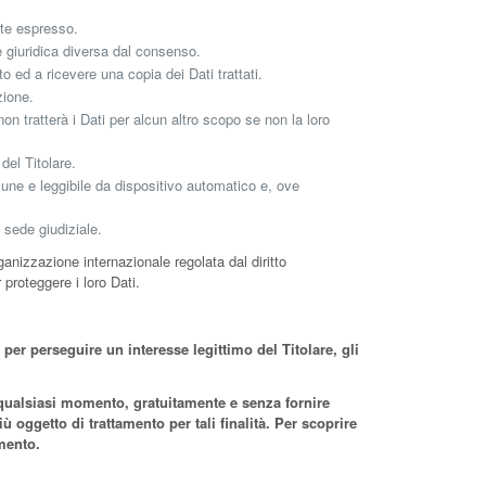
nte espresso.
e giuridica diversa dal consenso.
to ed a ricevere una copia dei Dati trattati.
zione.
non tratterà i Dati per alcun altro scopo se non la loro
del Titolare.
omune e leggibile da dispositivo automatico e, ove
 sede giudiziale.
rganizzazione internazionale regolata dal diritto
proteggere i loro Dati.
e per perseguire un interesse legittimo del Titolare, gli
in qualsiasi momento, gratuitamente e senza fornire
 oggetto di trattamento per tali finalità. Per scoprire
umento.